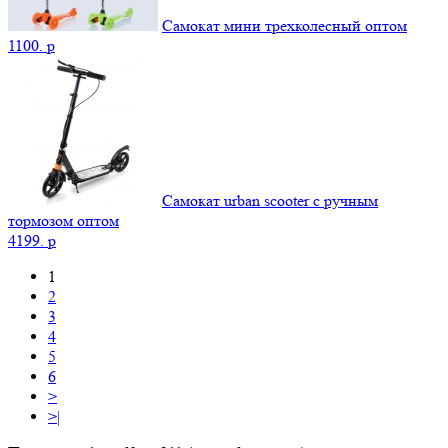
Самокат мини трехколесный оптом
1100.
p
Самокат urban scooter с ручным
тормозом оптом
4199.
p
1
2
3
4
5
6
>
>|