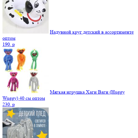
Надувной круг детский в ассортименте
оптом
190.
p
Мягкая игрушка Хаги Ваги (Huggy
Wuggy) 40 см оптом
230.
p