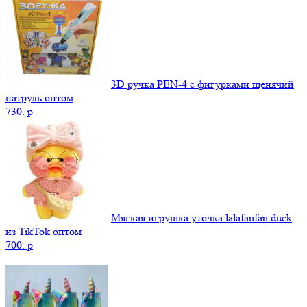
3D ручка PEN-4 с фигурками щенячий
патруль оптом
730.
p
Мягкая игрушка уточка lalafanfan duck
из TikTok оптом
700.
p