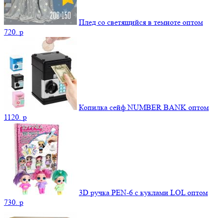
Плед со светящийся в темноте оптом
720.
p
Копилка сейф NUMBER BANK оптом
1120.
p
3D ручка PEN-6 с куклами LOL оптом
730.
p