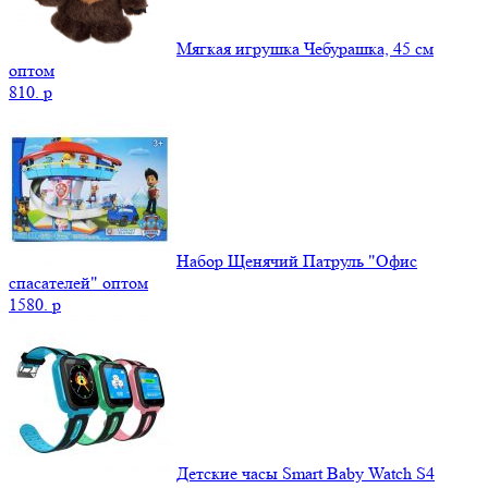
Мягкая игрушка Чебурашка, 45 см
оптом
810.
p
Набор Щенячий Патруль "Офис
спасателей" оптом
1580.
p
Детские часы Smart Baby Watch S4