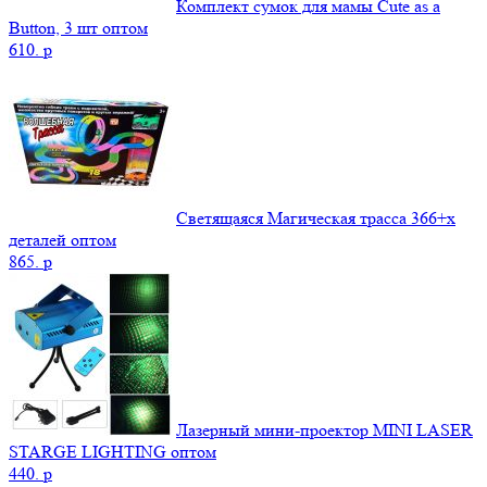
Комплект сумок для мамы Cute as a
Button, 3 шт оптом
610.
p
Светящаяся Магическая трасса 366+x
деталей оптом
865.
p
Лазерный мини-проектор MINI LASER
STARGE LIGHTING оптом
440.
p