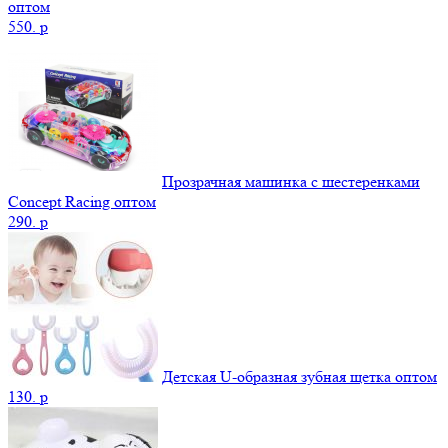
оптом
550.
p
Прозрачная машинка с шестеренками
Concept Racing оптом
290.
p
Детская U-образная зубная щетка оптом
130.
p