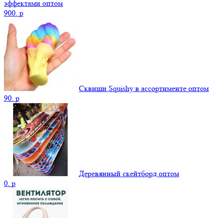
эффектами оптом
900.
p
Сквиши Squishy в ассортименте оптом
90.
p
Деревянный скейтборд оптом
0.
p