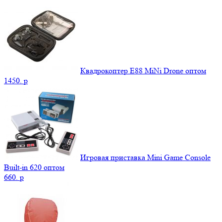
Квадрокоптер E88 MiNi Drone оптом
1450.
p
Игровая приставка Mini Game Console
Built-in 620 оптом
660.
p