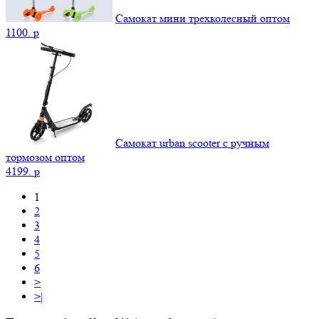
Самокат мини трехколесный оптом
1100.
p
Самокат urban scooter с ручным
тормозом оптом
4199.
p
1
2
3
4
5
6
>
>|