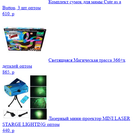
Комплект сумок для мамы Cute as a
Button, 3 шт оптом
610.
p
Светящаяся Магическая трасса 366+x
деталей оптом
865.
p
Лазерный мини-проектор MINI LASER
STARGE LIGHTING оптом
440.
p