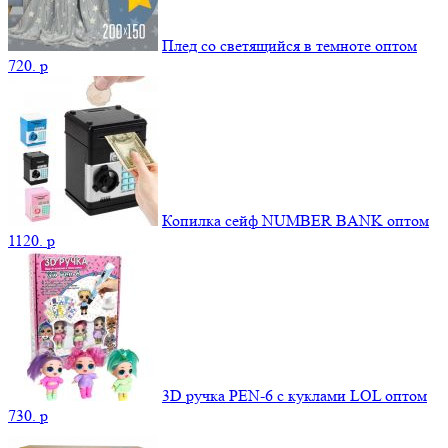
Плед со светящийся в темноте оптом
720.
p
Копилка сейф NUMBER BANK оптом
1120.
p
3D ручка PEN-6 с куклами LOL оптом
730.
p