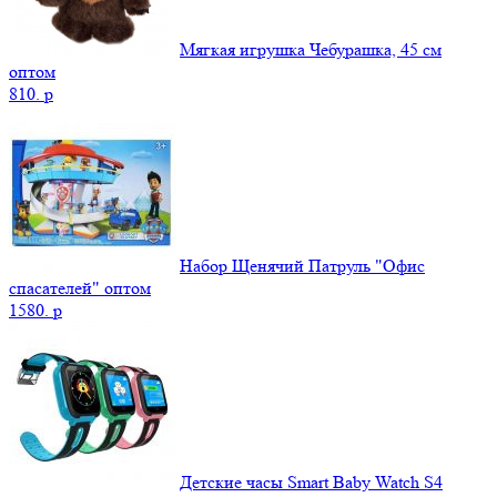
Мягкая игрушка Чебурашка, 45 см
оптом
810.
p
Набор Щенячий Патруль "Офис
спасателей" оптом
1580.
p
Детские часы Smart Baby Watch S4