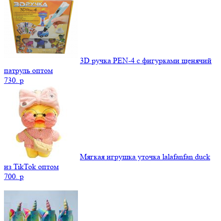
3D ручка PEN-4 с фигурками щенячий
патруль оптом
730.
p
Мягкая игрушка уточка lalafanfan duck
из TikTok оптом
700.
p