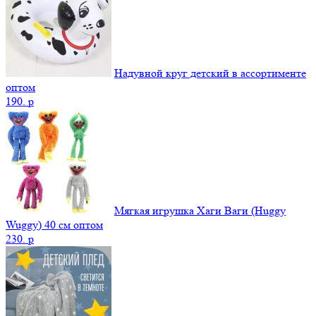
Надувной круг детский в ассортименте
оптом
190.
p
Мягкая игрушка Хаги Ваги (Huggy
Wuggy) 40 см оптом
230.
p