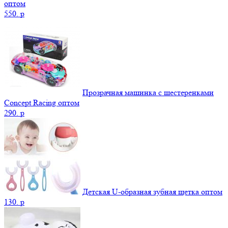
оптом
550.
p
Прозрачная машинка с шестеренками
Concept Racing оптом
290.
p
Детская U-образная зубная щетка оптом
130.
p