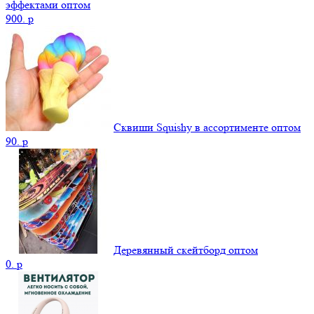
эффектами оптом
900.
p
Сквиши Squishy в ассортименте оптом
90.
p
Деревянный скейтборд оптом
0.
p