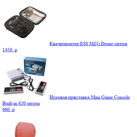
Квадрокоптер E88 MiNi Drone оптом
1450.
p
Игровая приставка Mini Game Console
Built-in 620 оптом
660.
p