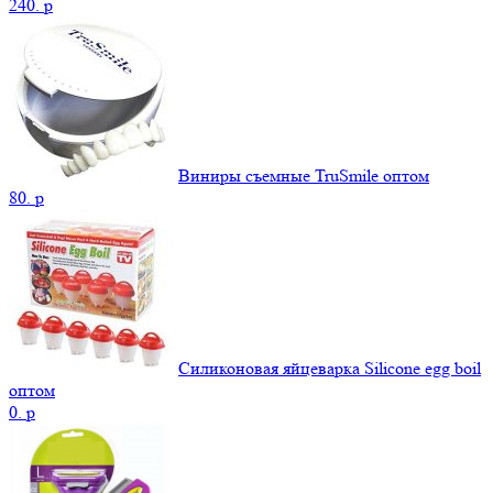
240.
p
Виниры съемные TruSmile оптом
80.
p
Силиконовая яйцеварка Silicone egg boil
оптом
0.
p