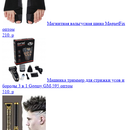
Магнитная вальгусная шина MagnetFix
оптом
210.
p
Машинка триммер для стрижки усов и
бороды 3 в 1 Geemy GM-595 оптом
510.
p