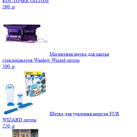
КОСТОЧЕК ОПТОМ
260.
p
Магнитная щетка для мытья
стеклопакетов Window Wizard оптом
500.
p
Щетка для удаления шерсти FUR
WIZARD оптом
250.
p