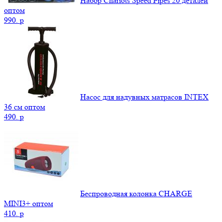
Набор Chariots Speed Pipes 20 деталей
оптом
990.
p
Насос для надувных матрасов INTEX
36 см оптом
490.
p
Беспроводная колонка CHARGE
MINI3+ оптом
410.
p