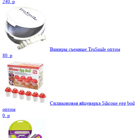
240.
p
Виниры съемные TruSmile оптом
80.
p
Силиконовая яйцеварка Silicone egg boil
оптом
0.
p