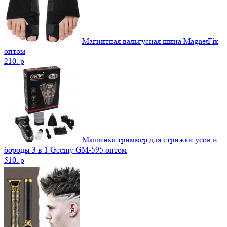
Магнитная вальгусная шина MagnetFix
оптом
210.
p
Машинка триммер для стрижки усов и
бороды 3 в 1 Geemy GM-595 оптом
510.
p