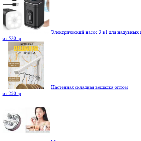
Электрический насос 3 в1 для надувных 
от
520.
p
Настенная складная вешалка оптом
от
250.
p