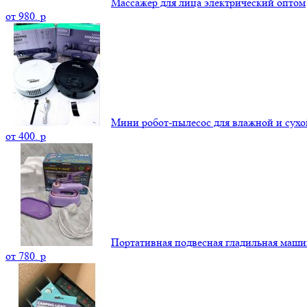
Массажер для лица электрический оптом
от
980.
p
Мини робот-пылесос для влажной и сухо
от
400.
p
Портативная подвесная гладильная маши
от
780.
p