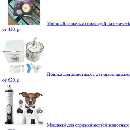
Уличный фонарь с гирляндой на с power
от
430.
p
Поилка для животных с датчиком движе
от
620.
p
Машинка для стрижки ногтей животных