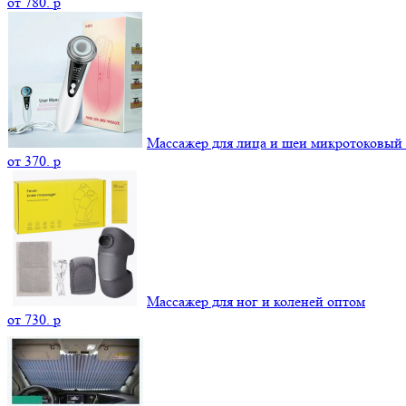
от
780.
p
Массажер для лица и шеи микротоковый
от
370.
p
Массажер для ног и коленей оптом
от
730.
p