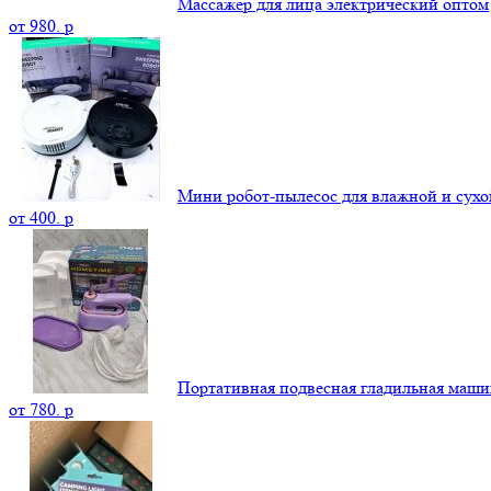
Массажер для лица электрический оптом
от
980.
p
Мини робот-пылесос для влажной и сухо
от
400.
p
Портативная подвесная гладильная маши
от
780.
p