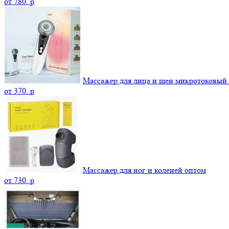
от
780.
p
Массажер для лица и шеи микротоковый
от
370.
p
Массажер для ног и коленей оптом
от
730.
p