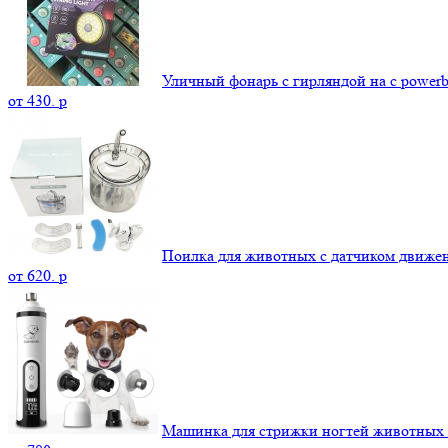
Уличный фонарь с гирляндой на с power
от
430.
p
Поилка для животных с датчиком движе
от
620.
p
Машинка для стрижки ногтей животных