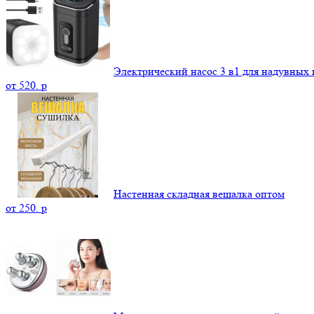
Электрический насос 3 в1 для надувных 
от
520.
p
Настенная складная вешалка оптом
от
250.
p