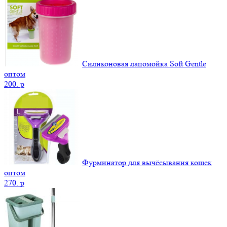
Силиконовая лапомойка Soft Gentle
оптом
200.
p
Фурминатор для вычёсывания кошек
оптом
270.
p