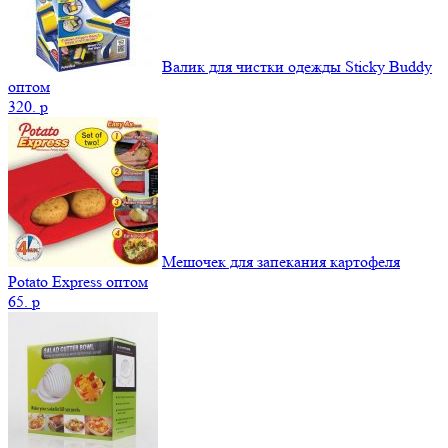
Валик для чистки одежды Sticky Buddy
оптом
320.
p
Мешочек для запекания картофеля
Potato Express оптом
65.
p