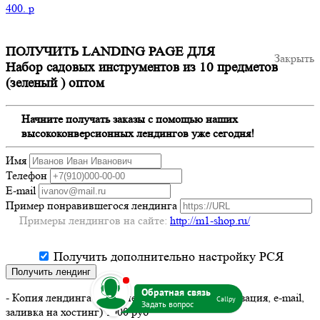
400.
p
ПОЛУЧИТЬ LANDING PAGE ДЛЯ
Закрыть
Набор садовых инструментов из 10 предметов
(зеленый ) оптом
Начните получать заказы с помощью наших
высококонверсионных лендингов уже сегодня!
Имя
Телефон
E-mail
Пример понравившегося лендинга
Примеры лендингов на сайте:
http://m1-shop.ru/
Получить дополнительно настройку РСЯ
Получить лендинг
b
- Копия лендинга с изменениями (адрес, организация, e-mail,
Callpy
заливка на хостинг) 1000 руб