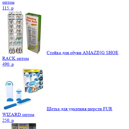
оптом
115.
p
Стойка для обуви AMAZING SHOE
RACK оптом
490.
p
Щетка для удаления шерсти FUR
WIZARD оптом
250.
p