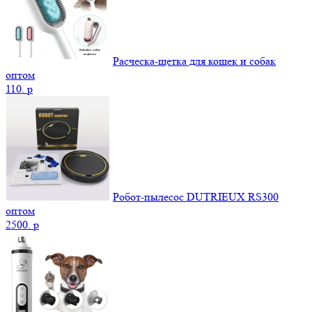
Расческа-щетка для кошек и собак
оптом
110.
p
Робот-пылесос DUTRIEUX RS300
оптом
2500.
p