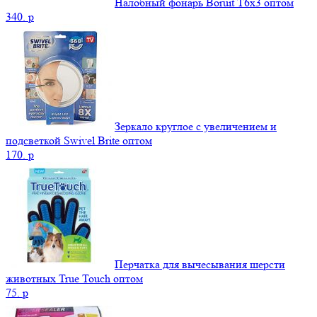
Налобный фонарь Boruit T6x3 оптом
340.
p
Зеркало круглое с увеличением и
подсветкой Swivel Brite оптом
170.
p
Перчатка для вычесывания шерсти
животных True Touch оптом
75.
p