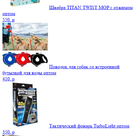
Швабра TITAN TWIST MOP с отжимом
оптом
550.
p
Поводок для собак со встроенной
бутылкой для воды оптом
410.
p
Тактический фонарь TurboLight оптом
350.
p