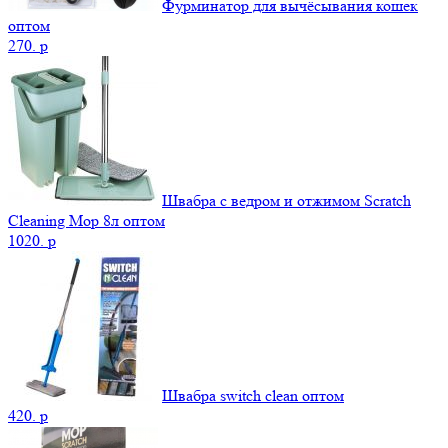
Фурминатор для вычёсывания кошек
оптом
270.
p
Швабра с ведром и отжимом Scratch
Cleaning Mop 8л оптом
1020.
p
Швабра switch clean оптом
420.
p