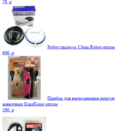
70.
p
Робот пылесос Clean Robot оптом
600.
p
Прибор для вычесывания шерсти
животных KingKong оптом
260.
p