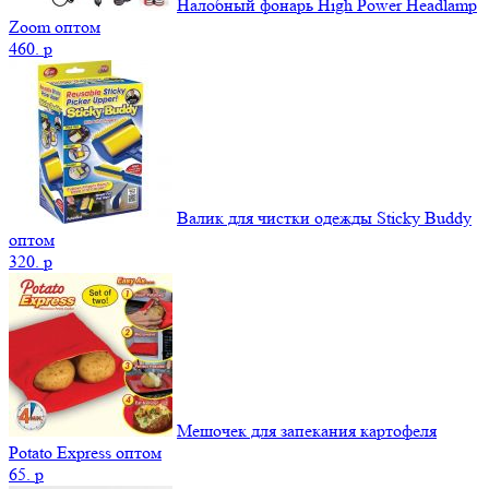
Налобный фонарь High Power Headlamp
Zoom оптом
460.
p
Валик для чистки одежды Sticky Buddy
оптом
320.
p
Мешочек для запекания картофеля
Potato Express оптом
65.
p