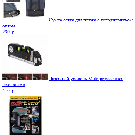
Сумка сетка для пляжа с холодильником
оптом
290.
p
Лазерный уровень Multipurpose user
level оптом
410.
p