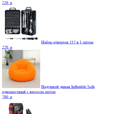
220.
p
Набор отверток 115 в 1 оптом
220.
p
Надувной диван Inflatable Sofa
одноместный с насосом оптом
780.
p