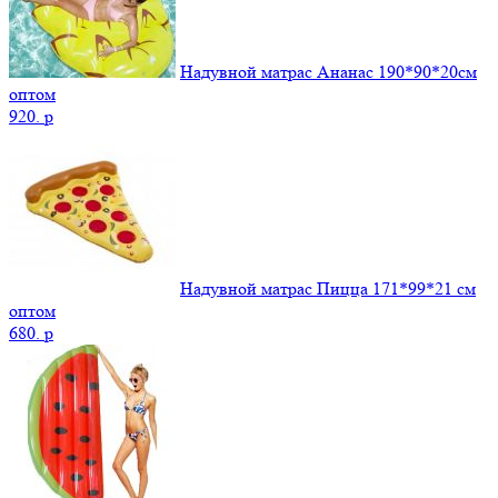
Надувной матрас Ананас 190*90*20см
оптом
920.
p
Надувной матрас Пицца 171*99*21 см
оптом
680.
p