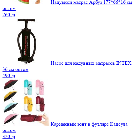
Надувной матрас Арбуз 177*66*16 см
оптом
760.
p
Насос для надувных матрасов INTEX
36 см оптом
490.
p
Карманный зонт в футляре Капсула
оптом
320.
p