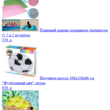
Пляжный коврик покрывало Антипесок
(1,5 х 2 м) оптом
370.
p
Надувное кресло 108х110х66 см
"Футбольный мяч" оптом
920.
p