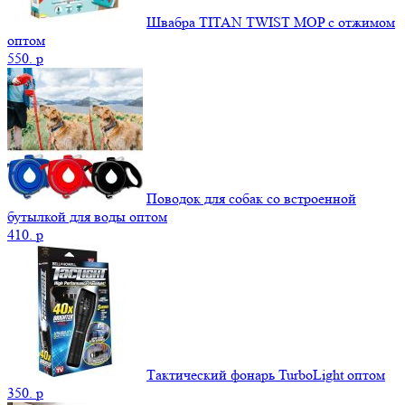
Швабра TITAN TWIST MOP с отжимом
оптом
550.
p
Поводок для собак со встроенной
бутылкой для воды оптом
410.
p
Тактический фонарь TurboLight оптом
350.
p