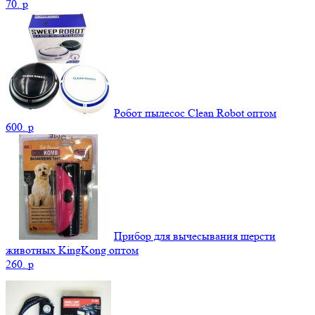
70.
p
Робот пылесос Clean Robot оптом
600.
p
Прибор для вычесывания шерсти
животных KingKong оптом
260.
p