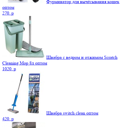
Фурминатор для вычёсывания кошек
оптом
270.
p
Швабра с ведром и отжимом Scratch
Cleaning Mop 8л оптом
1020.
p
Швабра switch clean оптом
420.
p