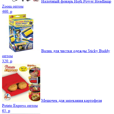
Налобный фонарь High Power Headlamp
Zoom оптом
460.
p
Валик для чистки одежды Sticky Buddy
оптом
320.
p
Мешочек для запекания картофеля
Potato Express оптом
65.
p