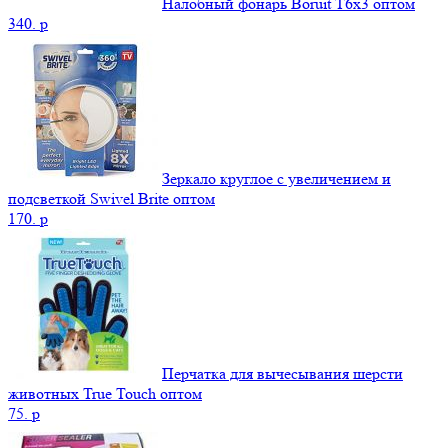
Налобный фонарь Boruit T6x3 оптом
340.
p
Зеркало круглое с увеличением и
подсветкой Swivel Brite оптом
170.
p
Перчатка для вычесывания шерсти
животных True Touch оптом
75.
p