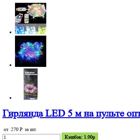
Гирлянда LED 5 м на пульте оп
от
270
P
за шт.
Кэшбэк: 1.00p