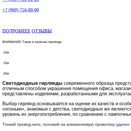
+7 (969) 716-00-00
ПОДРОБНЕЕ
ОТЗЫВЫ
ВНИМАНИЕ! Также в наличии гирлянда
10
м
15м
20м
Светодиодные гирлянды
современного образца предста
отличным способом украшения помещения офиса, магазина
представлены изделиями, разработанными для эксплуатац
Выбор гирлянд основывается на оценке их качеств и особ
«огоньки», знакомые с детства, светодиодные же являютс
уровень их энергопотребления, по сравнению с лампочны
Тонкий провод-нить, похожий на алюминиевую проволоку удачно 