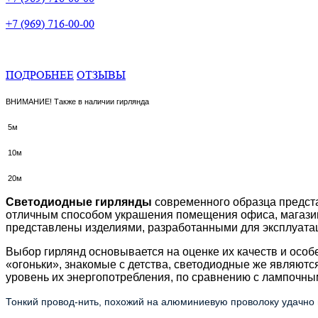
+7 (969) 716-00-00
ПОДРОБНЕЕ
ОТЗЫВЫ
ВНИМАНИЕ! Также в наличии гирлянда
5
м
10м
20м
Светодиодные гирлянды
современного образца предста
отличным способом украшения помещения офиса, магазина
представлены изделиями, разработанными для эксплуатац
Выбор гирлянд основывается на оценке их качеств и особ
«огоньки», знакомые с детства, светодиодные же являютс
уровень их энергопотребления, по сравнению с лампочны
Тонкий провод-нить, похожий на алюминиевую проволоку удачно 