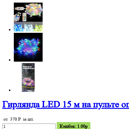
Гирлянда LED 15 м на пульте о
от
370
P
за шт.
Кэшбэк: 1.00p