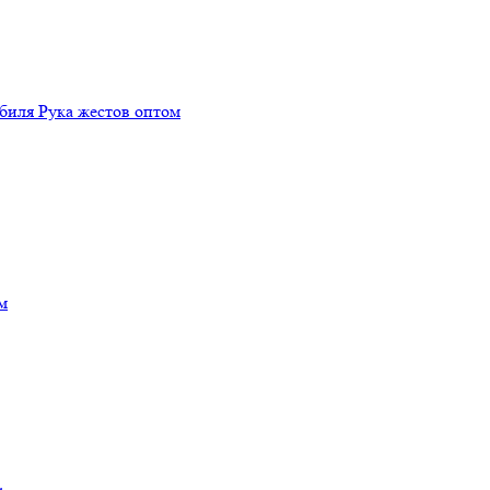
биля Рука жестов оптом
м