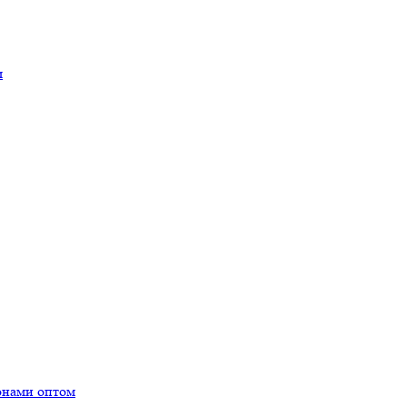
м
онами оптом