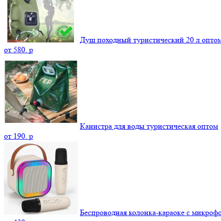
Душ походный туристический 20 л опто
от
580.
p
Канистра для воды туристическая оптом
от
190.
p
Беспроводная колонка-караоке с микроф