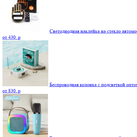
Светодиодная наклейка на стекло автомо
от
430.
p
Беспроводная колонка с подсветкой опто
от
830.
p