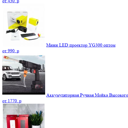
от
430.
p
Мини LED проектор YG300 оптом
от
990.
p
Аккумуляторная Ручная Мойка Высокого 
от
1770.
p