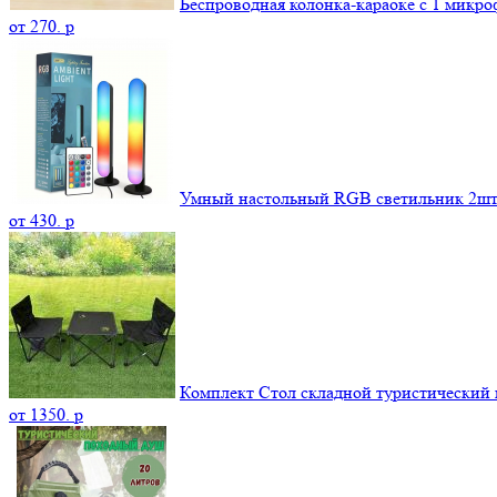
Беспроводная колонка-караоке с 1 микр
от
270.
p
Умный настольный RGB светильник 2шт
от
430.
p
Комплект Стол складной туристический и
от
1350.
p