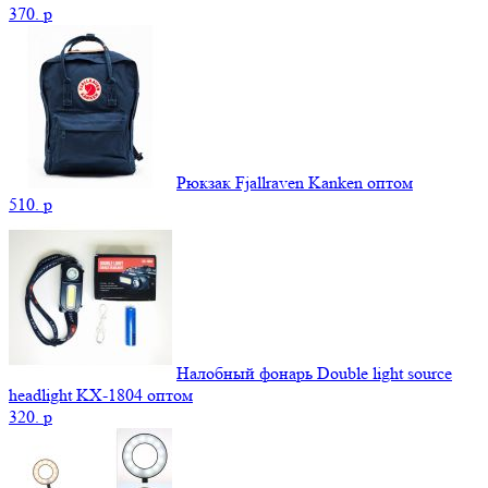
370.
p
Рюкзак Fjallraven Kanken оптом
510.
p
Налобный фонарь Double light source
headlight KX-1804 оптом
320.
p