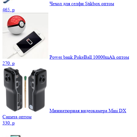
Чехол для селфи Stikbox оптом
465.
p
Power bank PokeBall 10000mAh оптом
270.
p
Миниатюрная видеокамера Mini DX
Camera оптом
330.
p