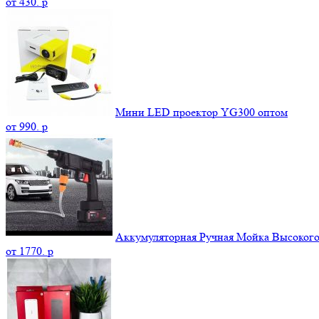
от
430.
p
Мини LED проектор YG300 оптом
от
990.
p
Аккумуляторная Ручная Мойка Высокого 
от
1770.
p