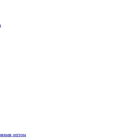
м
онами оптом