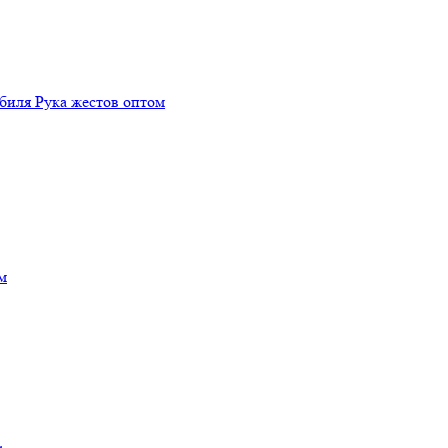
биля Рука жестов оптом
м