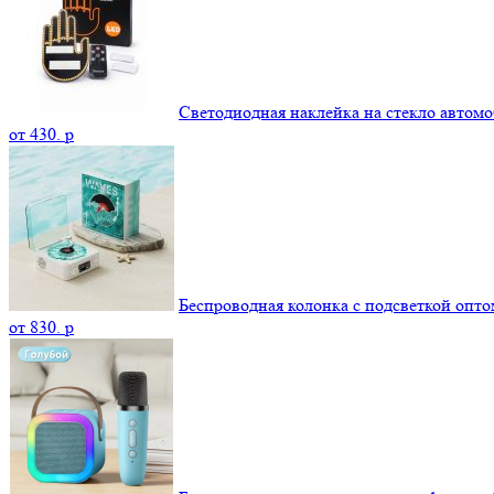
Светодиодная наклейка на стекло автомо
от
430.
p
Беспроводная колонка с подсветкой опто
от
830.
p