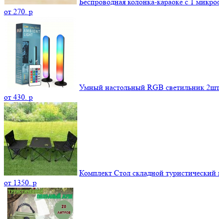
Беспроводная колонка-караоке с 1 микр
от
270.
p
Умный настольный RGB светильник 2шт
от
430.
p
Комплект Стол складной туристический и
от
1350.
p