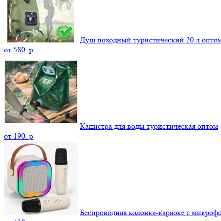
Душ походный туристический 20 л опто
от
580.
p
Канистра для воды туристическая оптом
от
190.
p
Беспроводная колонка-караоке с микроф