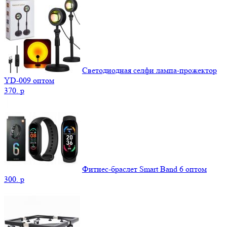
Светодиодная селфи лампа-прожектор
YD-009 оптом
370.
p
Фитнес-браслет Smart Band 6 оптом
300.
p