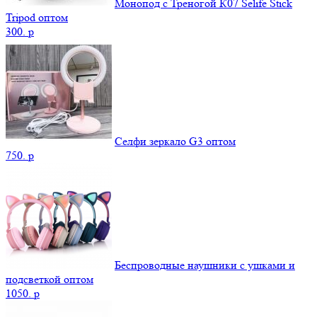
Монопод с Треногой К07 Selife Stick
Tripod оптом
300.
p
Селфи зеркало G3 оптом
750.
p
Беспроводные наушники с ушками и
подсветкой оптом
1050.
p