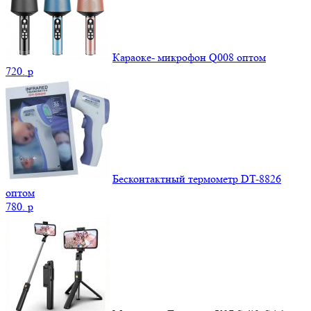
Караоке- микрофон Q008 оптом
720.
p
Бесконтактный термометр DT-8826
оптом
780.
p