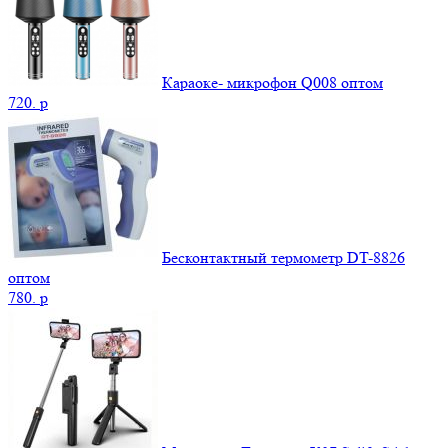
Караоке- микрофон Q008 оптом
720.
p
Бесконтактный термометр DT-8826
оптом
780.
p