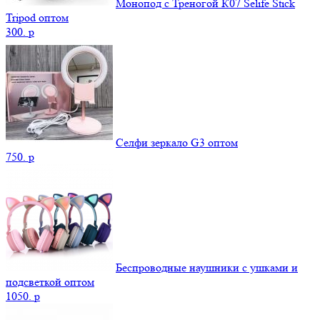
Монопод с Треногой К07 Selife Stick
Tripod оптом
300.
p
Селфи зеркало G3 оптом
750.
p
Беспроводные наушники с ушками и
подсветкой оптом
1050.
p