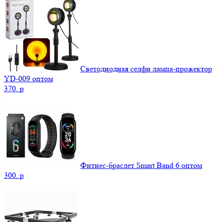
Светодиодная селфи лампа-прожектор
YD-009 оптом
370.
p
Фитнес-браслет Smart Band 6 оптом
300.
p