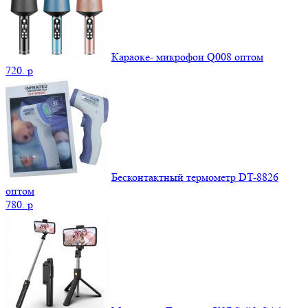
Караоке- микрофон Q008 оптом
720.
p
Бесконтактный термометр DT-8826
оптом
780.
p