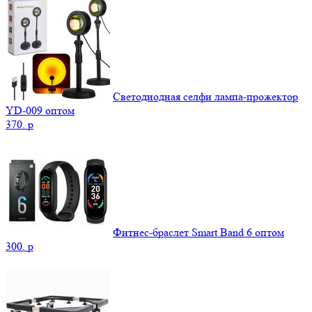
Светодиодная селфи лампа-прожектор
YD-009 оптом
370.
p
Фитнес-браслет Smart Band 6 оптом
300.
p