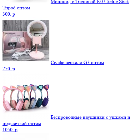
Монопод с Треногой К07 Selife Stick
Tripod оптом
300.
p
Селфи зеркало G3 оптом
750.
p
Беспроводные наушники с ушками и
подсветкой оптом
1050.
p