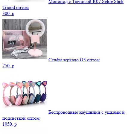
Монопод с Треногой К07 Selife Stick
Tripod оптом
300.
p
Селфи зеркало G3 оптом
750.
p
Беспроводные наушники с ушками и
подсветкой оптом
1050.
p