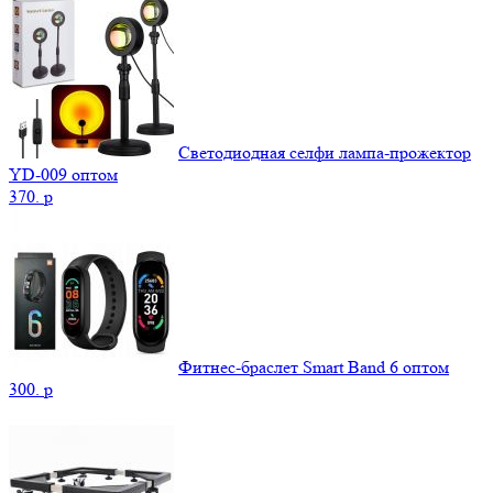
Светодиодная селфи лампа-прожектор
YD-009 оптом
370.
p
Фитнес-браслет Smart Band 6 оптом
300.
p