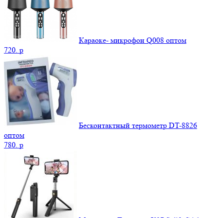
Караоке- микрофон Q008 оптом
720.
p
Бесконтактный термометр DT-8826
оптом
780.
p