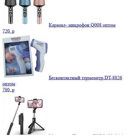
Караоке- микрофон Q008 оптом
720.
p
Бесконтактный термометр DT-8826
оптом
780.
p