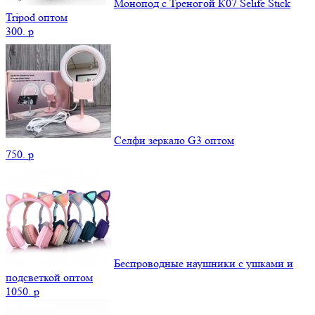
Монопод с Треногой К07 Selife Stick
Tripod оптом
300.
p
Селфи зеркало G3 оптом
750.
p
Беспроводные наушники с ушками и
подсветкой оптом
1050.
p