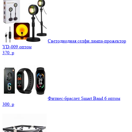
Светодиодная селфи лампа-прожектор
YD-009 оптом
370.
p
Фитнес-браслет Smart Band 6 оптом
300.
p