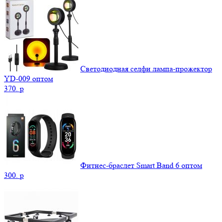
Светодиодная селфи лампа-прожектор
YD-009 оптом
370.
p
Фитнес-браслет Smart Band 6 оптом
300.
p