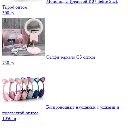
Монопод с Треногой К07 Selife Stick
Tripod оптом
300.
p
Селфи зеркало G3 оптом
750.
p
Беспроводные наушники с ушками и
подсветкой оптом
1050.
p