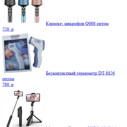
Караоке- микрофон Q008 оптом
720.
p
Бесконтактный термометр DT-8826
оптом
780.
p