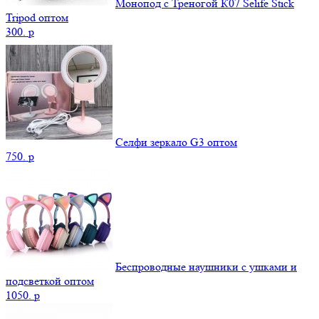
Монопод с Треногой К07 Selife Stick
Tripod оптом
300.
p
Селфи зеркало G3 оптом
750.
p
Беспроводные наушники с ушками и
подсветкой оптом
1050.
p