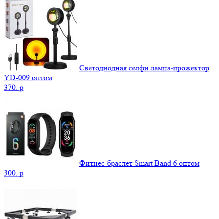
Светодиодная селфи лампа-прожектор
YD-009 оптом
370.
p
Фитнес-браслет Smart Band 6 оптом
300.
p