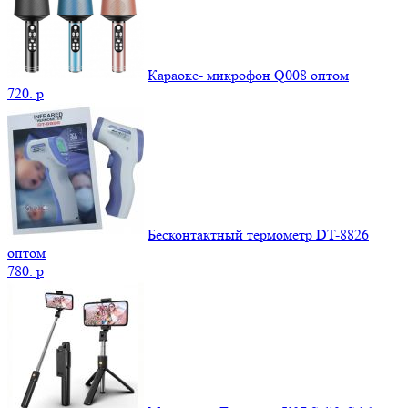
Караоке- микрофон Q008 оптом
720.
p
Бесконтактный термометр DT-8826
оптом
780.
p