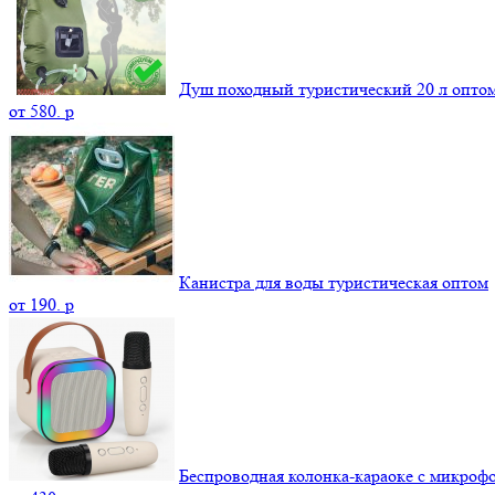
Душ походный туристический 20 л опто
от
580.
p
Канистра для воды туристическая оптом
от
190.
p
Беспроводная колонка-караоке с микроф