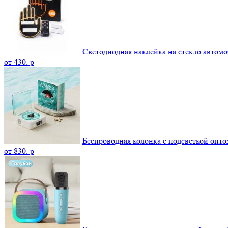
Светодиодная наклейка на стекло автомо
от
430.
p
Беспроводная колонка с подсветкой опто
от
830.
p