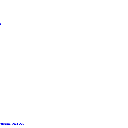
м
онами оптом