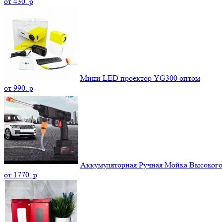
от
430.
p
Мини LED проектор YG300 оптом
от
990.
p
Аккумуляторная Ручная Мойка Высокого 
от
1770.
p