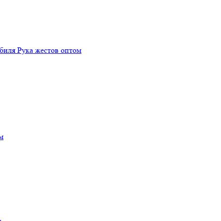
биля Рука жестов оптом
м