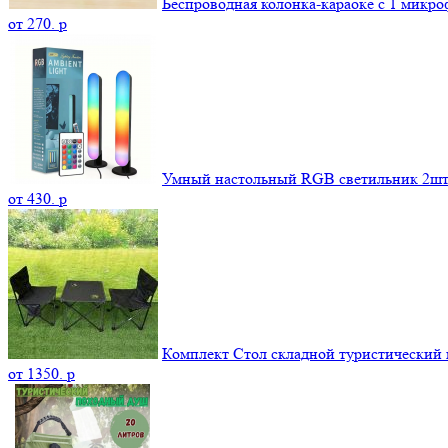
Беспроводная колонка-караоке с 1 микр
от
270.
p
Умный настольный RGB светильник 2шт
от
430.
p
Комплект Стол складной туристический и
от
1350.
p