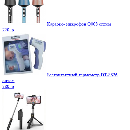
Караоке- микрофон Q008 оптом
720.
p
Бесконтактный термометр DT-8826
оптом
780.
p