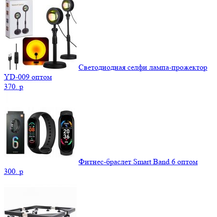
Светодиодная селфи лампа-прожектор
YD-009 оптом
370.
p
Фитнес-браслет Smart Band 6 оптом
300.
p