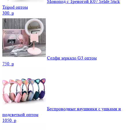
Монопод с Треногой К07 Selife Stick
Tripod оптом
300.
p
Селфи зеркало G3 оптом
750.
p
Беспроводные наушники с ушками и
подсветкой оптом
1050.
p