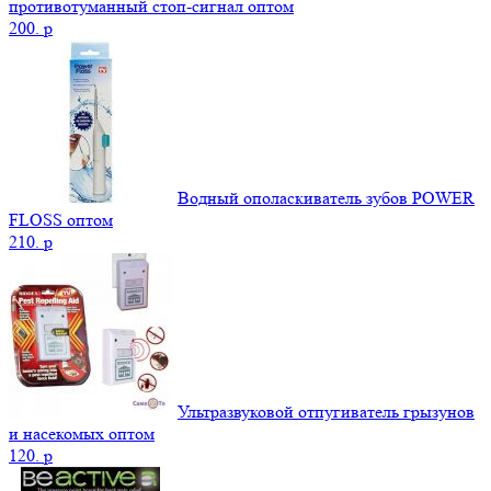
противотуманный стоп-сигнал оптом
200.
p
Водный ополаскиватель зубов POWER
FLOSS оптом
210.
p
Ультразвуковой отпугиватель грызунов
и насекомых оптом
120.
p