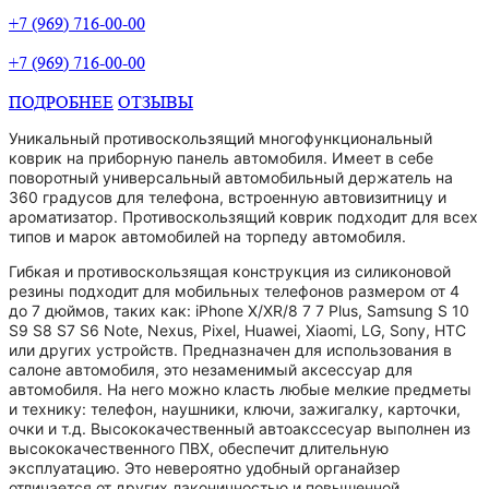
+7 (969) 716-00-00
+7 (969) 716-00-00
ПОДРОБНЕЕ
ОТЗЫВЫ
Уникальный противоскользящий многофункциональный
коврик на приборную панель автомобиля. Имеет в себе
поворотный универсальный автомобильный держатель на
360 градусов для телефона, встроенную автовизитницу и
ароматизатор. Противоскользящий коврик подходит для всех
типов и марок автомобилей на торпеду автомобиля.
Гибкая и противоскользящая конструкция из силиконовой
резины подходит для мобильных телефонов размером от 4
до 7 дюймов, таких как: iPhone X/XR/8 7 7 Plus, Samsung S 10
S9 S8 S7 S6 Note, Nexus, Pixel, Huawei, Xiaomi, LG, Sony, HTC
или других устройств. Предназначен для использования в
салоне автомобиля, это незаменимый аксессуар для
автомобиля. На него можно класть любые мелкие предметы
и технику: телефон, наушники, ключи, зажигалку, карточки,
очки и т.д. Высококачественный автоакссесуар выполнен из
высококачественного ПВХ, обеспечит длительную
эксплуатацию. Это невероятно удобный органайзер
отличается от других лаконичностью и повышенной