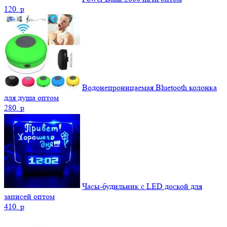
120.
p
Водонепроницаемая Bluetooth колонка
для душа оптом
280.
p
Часы-будильник с LED доской для
записей оптом
410.
p