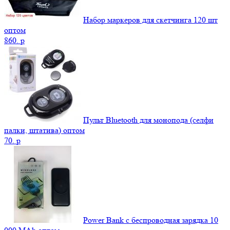
Набор маркеров для скетчинга 120 шт
оптом
860.
p
Пульт Bluetooth для монопода (селфи
палки, штатива) оптом
70.
p
Power Bank c беспроводная зарядка 10