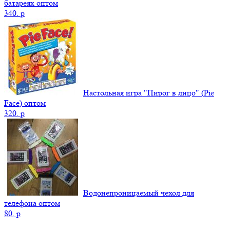
батареях оптом
340.
p
Настольная игра "Пирог в лицо" (Pie
Face) оптом
320.
p
Водонепроницаемый чехол для
телефона оптом
80.
p