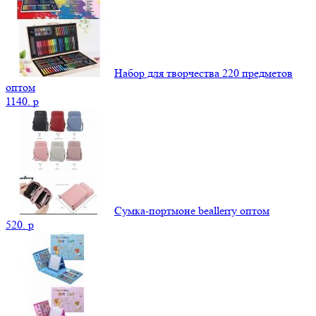
Набор для творчества 220 предметов
оптом
1140.
p
Сумка-портмоне beallerry оптом
520.
p