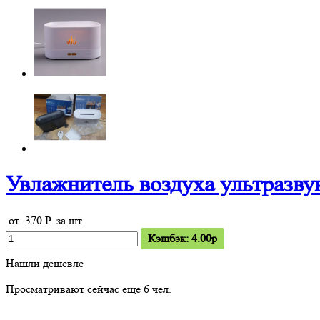
Увлажнитель воздуха ультразву
от
370
P
за шт.
Кэшбэк: 4.00p
Нашли дешевле
Просматривают сейчас еще
6
чел.