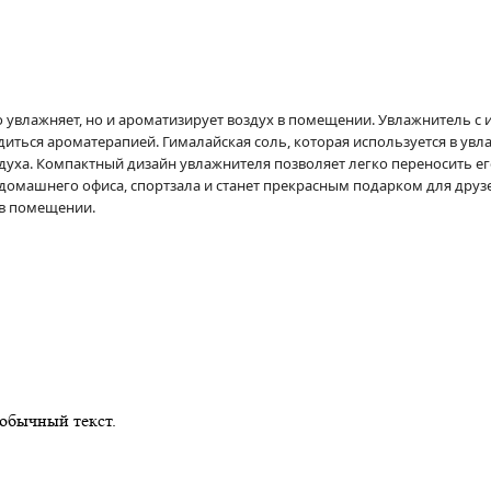
о увлажняет, но и ароматизирует воздух в помещении. Увлажнитель с
диться ароматерапией. Гималайская соль, которая используется в ув
уха. Компактный дизайн увлажнителя позволяет легко переносить его
 домашнего офиса, спортзала и станет прекрасным подарком для друз
 в помещении.
обычный текст.