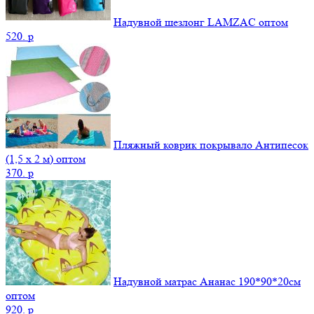
Надувной шезлонг LAMZAC оптом
520.
p
Пляжный коврик покрывало Антипесок
(1,5 х 2 м) оптом
370.
p
Надувной матрас Ананас 190*90*20см
оптом
920.
p