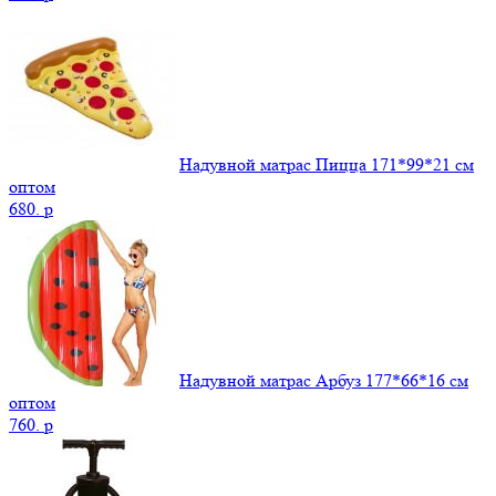
Надувной матрас Пицца 171*99*21 см
оптом
680.
p
Надувной матрас Арбуз 177*66*16 см
оптом
760.
p