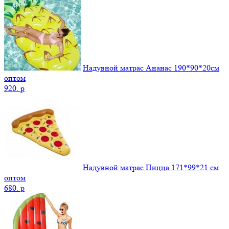
Надувной матрас Ананас 190*90*20см
оптом
920.
p
Надувной матрас Пицца 171*99*21 см
оптом
680.
p