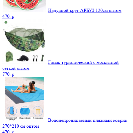
Надувной круг АРБУЗ 120см оптом
470.
p
Гамак туристический с москитной
сеткой оптом
770.
p
Водонепроницаемый пляжный коврик
270*210 см оптом
470.
p