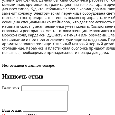
усилий для хозяйки. Данная бытовая солоничка работает от б
мельничная, крутящаяся, гравитационная головка гарантирует
для всех типов, будь то небольшие семена кориандра или пл
заменит солонку. Электрическая перечница оборудована све
позволяют контролировать степень помола приправ, таким об
оснащена специальным контейнером, что дает возможность с
насыпать смесь, умная мельничка умеет молоть. Хозяйствен
столовых и ресторанов, мечта готовки женщин. Молотилка в п
морской соли, кардамон, душистый тимьян или розмарин. Эле
смешивание и при приготовление кулинарных шедевров. Пере
ароматы заполнят жилище. Стильный матовый черный дизайн
столешнице. Керамика и пластиковая оболочка придают изящ
полезные, необходимые принадлежности повара для дома.
Нет отзывов о данном товаре.
Написать отзыв
Ваше имя:
Ваш отзыв: