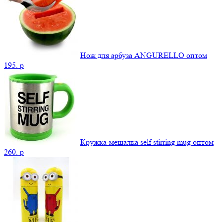
Нож для арбуза ANGURELLO оптом
195.
p
Кружка-мешалка self stirring mug оптом
260.
p