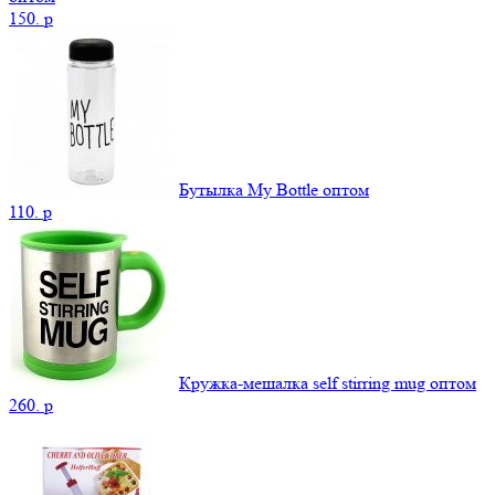
150.
p
Бутылка My Bottle оптом
110.
p
Кружка-мешалка self stirring mug оптом
260.
p