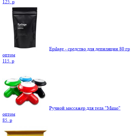
125.
p
Epilage - средство для депиляции 80 гр
оптом
115.
p
Ручной массажер для тела "Mimo"
оптом
85.
p