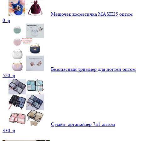
Мешочек косметичка MASH25 оптом
0.
p
Безопасный триммер для ногтей оптом
520.
p
Сумка- органайзер 7в1 оптом
330.
p