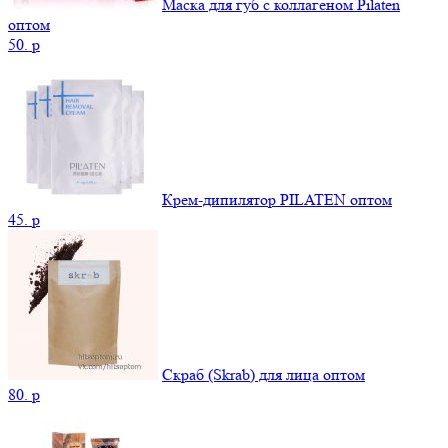
Маска для губ с коллагеном Pilaten
оптом
50.
p
Крем-дипилятор PILATEN оптом
45.
p
Скраб (Skrab) для лица оптом
80.
p