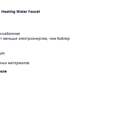
 Heating Water Faucet
доснабжение
ет меньше электроэнергии, чем бойлер
щих
сных материалов
теля