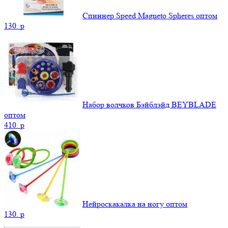
Спиннер Speed Magneto Spheres оптом
130.
p
Набор волчков Бэйблэйд BEYBLADE
оптом
410.
p
Нейроскакалка на ногу оптом
130.
p