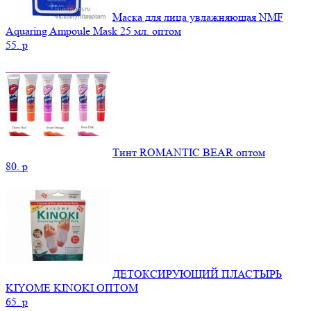
Маска для лица увлажняющая NMF
Aquaring Ampoule Mask 25 мл. оптом
55.
p
Тинт ROMANTIC BEAR оптом
80.
p
ДЕТОКСИРУЮЩИЙ ПЛАСТЫРЬ
KIYOME KINOKI ОПТОМ
65.
p