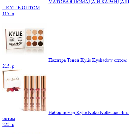
МАТОВАЯ ПОМАДА И КАРАНДАШ
– KYLIE ОПТОМ
115.
p
Палитра Теней Kylie Kyshadow оптом
215.
p
Набор помад Kylie Koko Kollection 4шт
оптом
225.
p