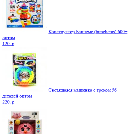
Конструктор Банчемс (bunchems) 600+
оптом
120.
p
Светящаяся машинка с треком 56
деталей оптом
220.
p