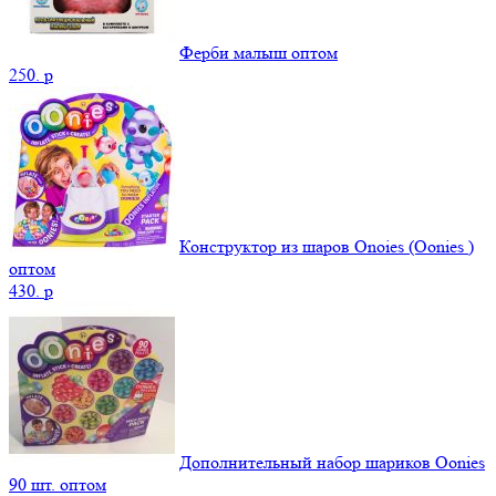
Ферби малыш оптом
250.
p
Конструктор из шаров Onoies (Oonies )
оптом
430.
p
Дополнительный набор шариков Oonies
90 шт. оптом