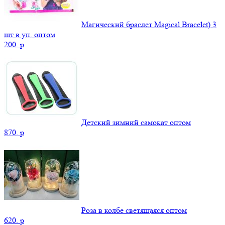
Магический браслет Magical Bracelet) 3
шт в уп. оптом
200.
p
Детский зимний самокат оптом
870.
p
Роза в колбе светящаяся оптом
620.
p