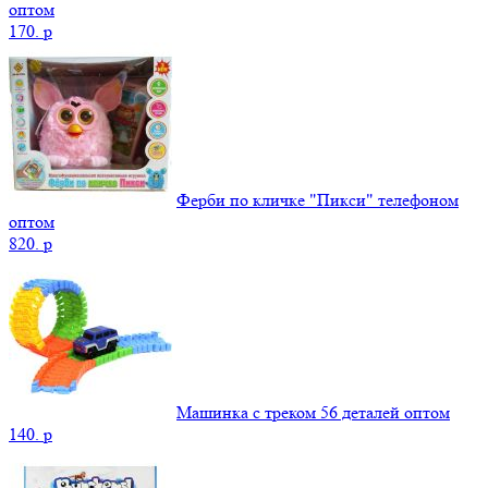
оптом
170.
p
Ферби по кличке "Пикси" телефоном
оптом
820.
p
Машинка с треком 56 деталей оптом
140.
p