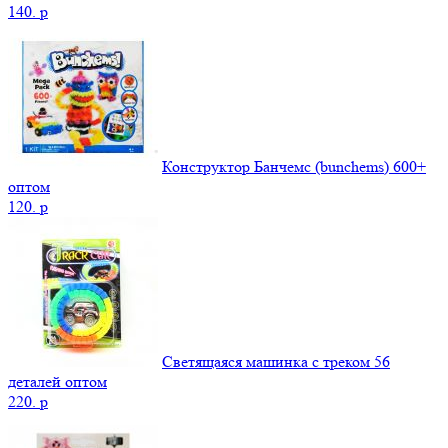
140.
p
Конструктор Банчемс (bunchems) 600+
оптом
120.
p
Светящаяся машинка с треком 56
деталей оптом
220.
p