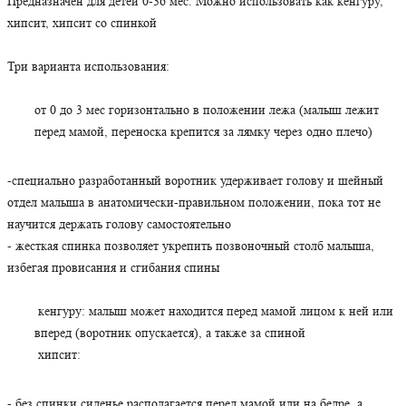
Предназначен для детей 0-36 мес. Можно использовать как кенгуру,
хипсит, хипсит со спинкой
Три варианта использования:
от 0 до 3 мес горизонтально в положении лежа (малыш лежит
перед мамой, переноска крепится за лямку через одно плечо)
-специально разработанный воротник удерживает голову и шейный
отдел малыша в анатомически-правильном положении, пока тот не
научится держать голову самостоятельно
- жесткая спинка позволяет укрепить позвоночный столб малыша,
избегая провисания и сгибания спины
кенгуру: малыш может находится перед мамой лицом к ней или
вперед (воротник опускается), а также за спиной
хипсит:
- без спинки сиденье располагается перед мамой или на бедре, а