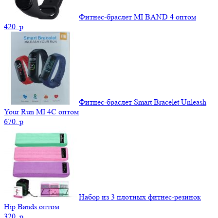
Фитнес-браслет MI BAND 4 оптом
420.
p
Фитнес-браслет Smart Bracelet Unleash
Your Run MI 4C оптом
670.
p
Набор из 3 плотных фитнес-резинок
Hip Bands оптом
320.
p