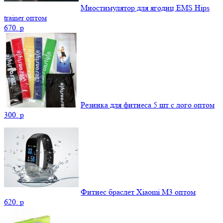
Миостимулятор для ягодиц EMS Hips
trainer оптом
670.
p
Резинка для фитнеса 5 шт c лого оптом
300.
p
Фитнес браслет Xiaomi М3 оптом
620.
p