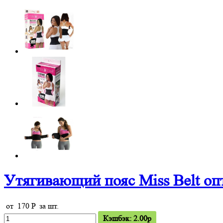
Утягивающий пояс Miss Belt оп
от
170
P
за шт.
Кэшбэк: 2.00p