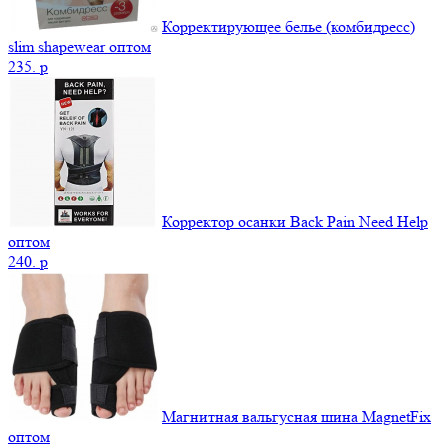
Корректирующее белье (комбидресс)
slim shapewear оптом
235.
p
Корректор осанки Back Pain Need Help
оптом
240.
p
Магнитная вальгусная шина MagnetFix
оптом