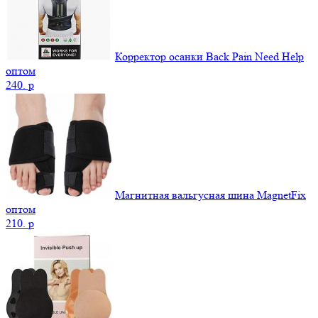
Корректор осанки Back Pain Need Help
оптом
240.
p
Магнитная вальгусная шина MagnetFix
оптом
210.
p