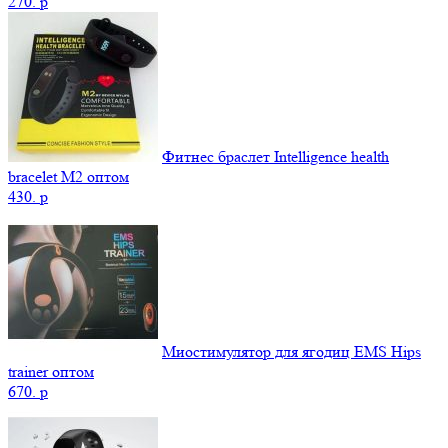
270.
p
Фитнес браслет Intelligence health
bracelet M2 оптом
430.
p
Миостимулятор для ягодиц EMS Hips
trainer оптом
670.
p