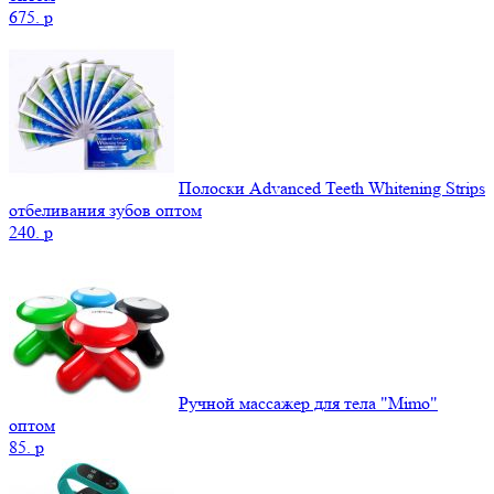
675.
p
Полоски Advanced Teeth Whitening Strips
отбеливания зубов оптом
240.
p
Ручной массажер для тела "Mimo"
оптом
85.
p