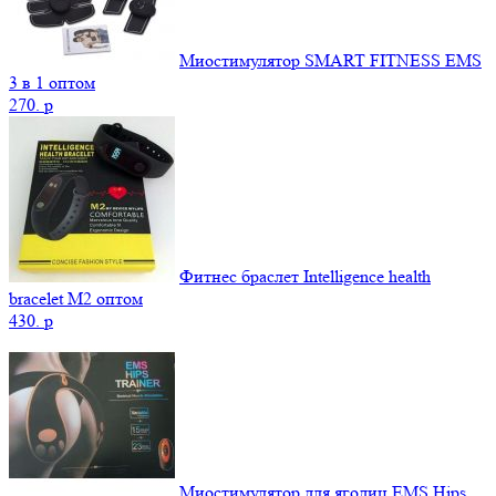
Миостимулятор SMART FITNESS EMS
3 в 1 оптом
270.
p
Фитнес браслет Intelligence health
bracelet M2 оптом
430.
p
Миостимулятор для ягодиц EMS Hips