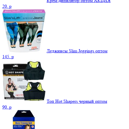
Крем-дипилятор оптом АКЦИЯ
20.
p
Леджинсы Slim Jeggings оптом
145.
p
Топ Hot Shapers черный оптом
90.
p