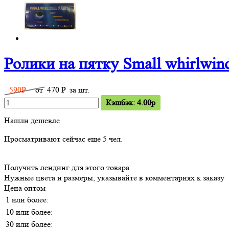
Ролики на пятку Small whirlwind
590
P
от
470
P
за шт.
Кэшбэк: 4.00p
Нашли дешевле
Просматривают сейчас еще
5
чел.
Получить лендинг для этого товара
Нужные цвета и размеры, указывайте в комментариях к заказу
Цена оптом
1 или более:
10 или более:
30 или более: