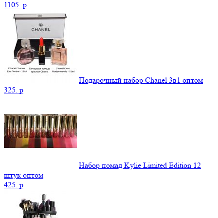
1105.
p
Подарочный набор Chanel 3в1 оптом
325.
p
Набор помад Kylie Limited Edition 12
штук оптом
425.
p