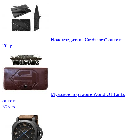
Нож-кредитка "Cardsharp" оптом
70.
p
Мужское портмоне World Of Tanks
оптом
325.
p