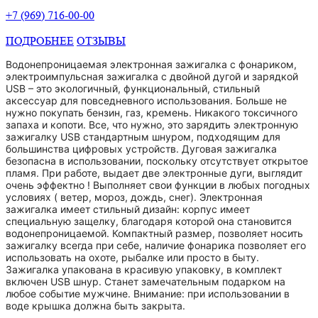
+7 (969) 716-00-00
ПОДРОБНЕЕ
ОТЗЫВЫ
Водонепроницаемая электронная зажигалка с фонариком,
электроимпульсная зажигалка с двойной дугой и зарядкой
USB – это экологичный, функциональный, стильный
аксессуар для повседневного использования. Больше не
нужно покупать бензин, газ, кремень. Никакого токсичного
запаха и копоти. Все, что нужно, это зарядить электронную
зажигалку USB стандартным шнуром, подходящим для
большинства цифровых устройств. Дуговая зажигалка
безопасна в использовании, поскольку отсутствует открытое
пламя. При работе, выдает две электронные дуги, выглядит
очень эффектно ! Выполняет свои функции в любых погодных
условиях ( ветер, мороз, дождь, снег). Электронная
зажигалка имеет стильный дизайн: корпус имеет
специальную защелку, благодаря которой она становится
водонепроницаемой. Компактный размер, позволяет носить
зажигалку всегда при себе, наличие фонарика позволяет его
использовать на охоте, рыбалке или просто в быту.
Зажигалка упакована в красивую упаковку, в комплект
включен USB шнур. Станет замечательным подарком на
любое событие мужчине. Внимание: при использовании в
воде крышка должна быть закрыта.